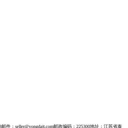
03邮件：seller@yongdajt.com邮政编码：225300地址：江苏省泰