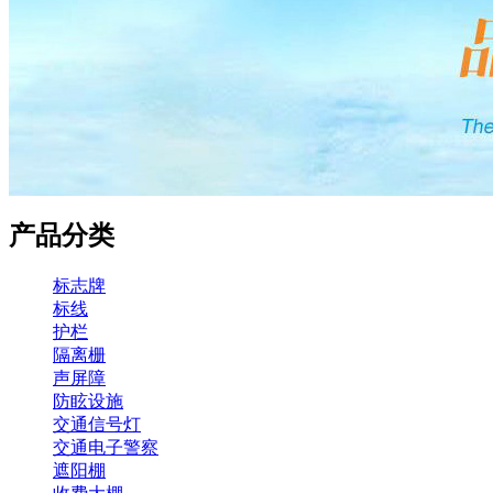
产品分类
标志牌
标线
护栏
隔离栅
声屏障
防眩设施
交通信号灯
交通电子警察
遮阳棚