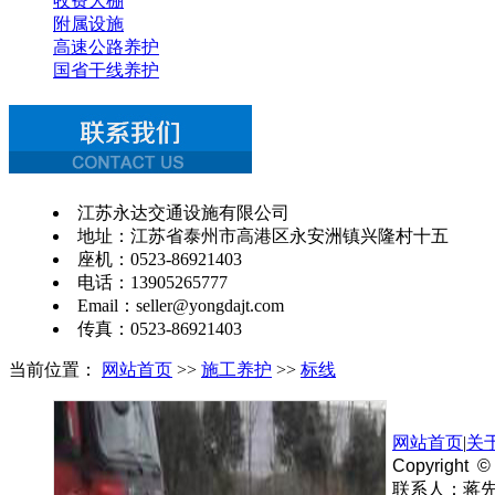
收费大棚
附属设施
高速公路养护
国省干线养护
江苏永达交通设施有限公司
地址：江苏省泰州市高港区永安洲镇兴隆村十五
座机：0523-86921403
电话：13905265777
Email：seller@yongdajt.com
传真：0523-86921403
当前位置：
网站首页
>>
施工养护
>>
标线
网站首页
|
关
Copyright 
联系人：蒋先生手